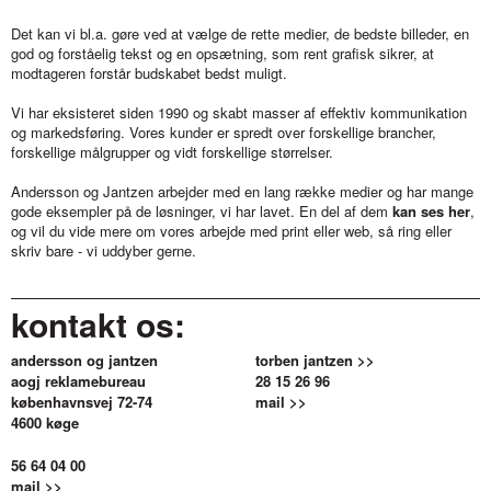
Det kan vi bl.a. gøre ved at vælge de rette medier, de bedste billeder, en
god og forståelig tekst og en opsætning, som rent grafisk sikrer, at
modtageren forstår budskabet bedst muligt.
Vi har eksisteret siden 1990 og skabt masser af effektiv kommunikation
og markedsføring. Vores kunder er spredt over forskellige brancher,
forskellige målgrupper og vidt forskellige størrelser.
Andersson og Jantzen arbejder med en lang række medier og har mange
gode eksempler på de løsninger, vi har lavet. En del af dem
kan ses her
,
og vil du vide mere om vores arbejde med print eller web, så ring eller
skriv bare - vi uddyber gerne.
kontakt os:
andersson og jantzen
torben jantzen >>
aogj reklamebureau
28 15 26 96
københavnsvej 72-74
mail >>
4600 køge
56 64 04 00
mail >>