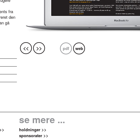
rugere
nts fra
reret den
an gå
<<
>>
pdf
web
se mere ...
 >>
holdninger >>
sponsorater >>