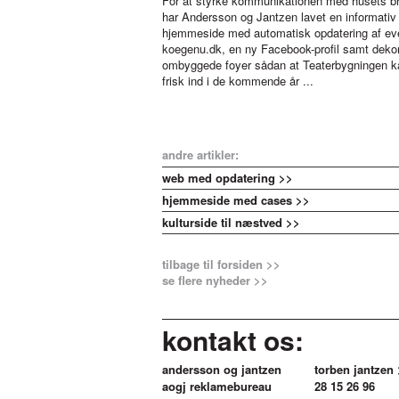
For at styrke kommunikationen med husets b
har Andersson og Jantzen lavet en informativ
hjemmeside med automatisk opdatering af eve
koegenu.dk, en ny Facebook-profil samt deko
ombyggede foyer sådan at Teaterbygningen k
frisk ind i de kommende år ...
andre artikler:
web med opdatering >>
hjemmeside med cases >>
kulturside til næstved >>
tilbage til forsiden >>
se flere nyheder >>
kontakt os:
andersson og jantzen
torben jantzen
aogj reklamebureau
28 15 26 96