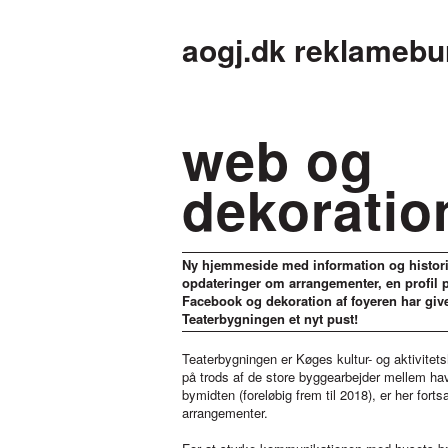
aogj.dk reklamebu
web og
dekoratio
Ny hjemmeside med information og histor
opdateringer om arrangementer, en profil 
Facebook og dekoration af foyeren har giv
Teaterbygningen et nyt pust!
Teaterbygningen er Køges kultur- og aktivitet
på trods af de store byggearbejder mellem ha
bymidten (foreløbig frem til 2018), er her fort
arrangementer.