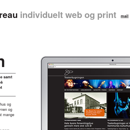
reau
individuelt web og print
mail
n
ie samt
på
et
shus og
vnen og
sat mange